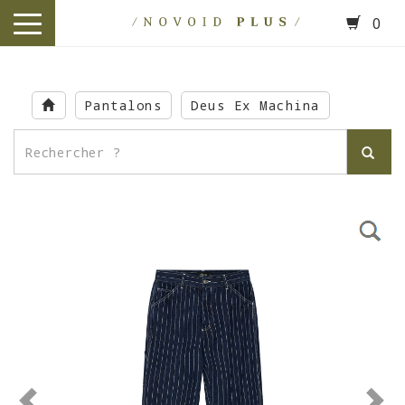
0
toggle
navigation
Skip
to
Pantalons
Deus Ex Machina
main
content