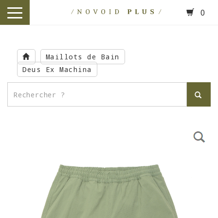
0
toggle
navigation
Skip
to
Maillots de Bain
main
Deus Ex Machina
content