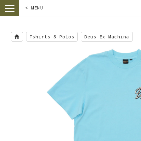
< MENU
toggle
navigation
Skip
to
Tshirts & Polos
Deus Ex Machina
main
content