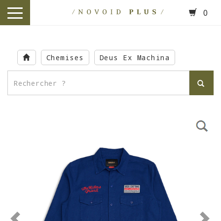
0
toggle
navigation
Skip
to
Chemises
Deus Ex Machina
main
content