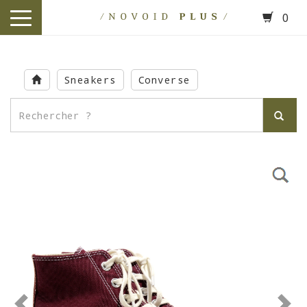
0
toggle
navigation
Skip
to
Sneakers
Converse
main
content