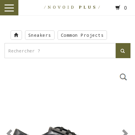
0
toggle
navigation
Skip
to
Sneakers
Common Projects
main
content