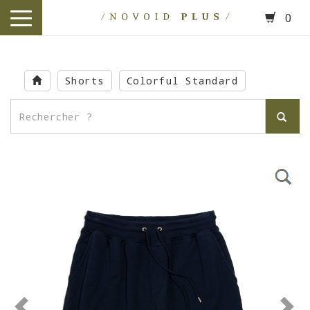
0
toggle
navigation
Skip
to
Shorts
Colorful Standard
main
content