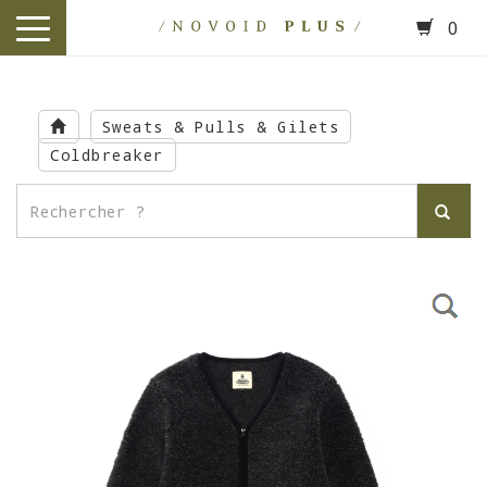
0
toggle
navigation
Skip
to
Sweats & Pulls & Gilets
main
Coldbreaker
content