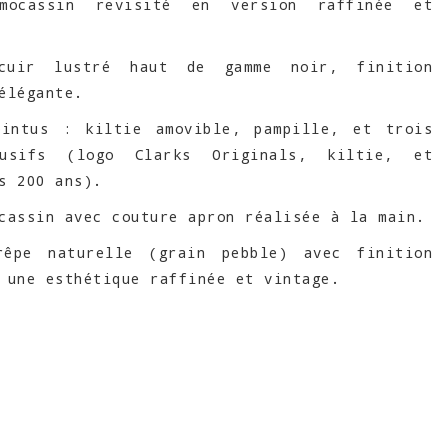
 mocassin revisité en version raffinée et
cuir lustré haut de gamme noir, finition
élégante.
ointus : kiltie amovible, pampille, et trois
lusifs (logo Clarks Originals, kiltie, et
s 200 ans).
cassin avec couture apron réalisée à la main.
rêpe naturelle (grain pebble) avec finition
 une esthétique raffinée et vintage.