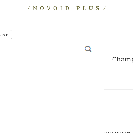
eave
Champ