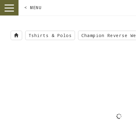
< MENU
toggle
navigation
Skip
to
Tshirts & Polos
Champion Reverse W
main
content