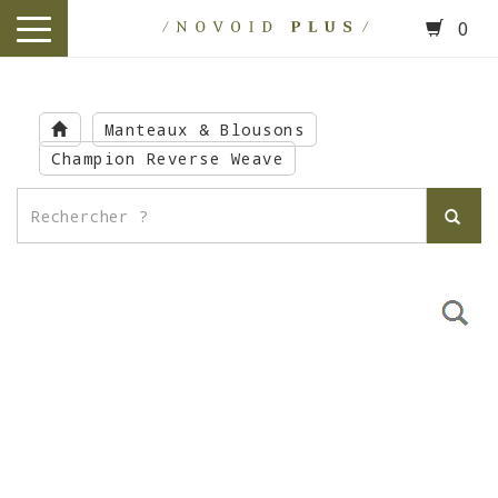
0
toggle
navigation
Skip
to
Manteaux & Blousons
main
Champion Reverse Weave
content