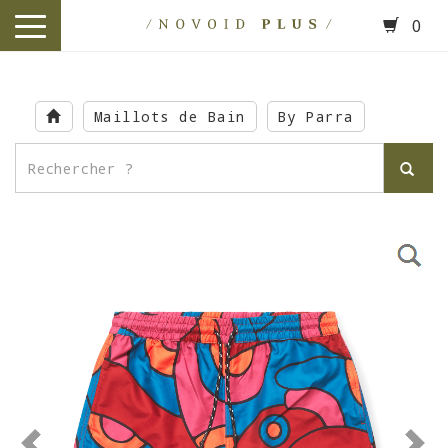
0
toggle
navigation
Skip
to
Maillots de Bain
By Parra
main
content