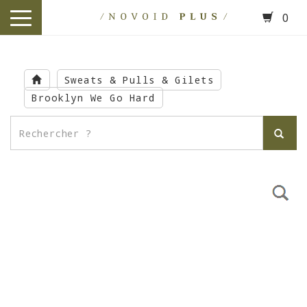
0
toggle
navigation
Skip
to
Sweats & Pulls & Gilets
main
Brooklyn We Go Hard
content