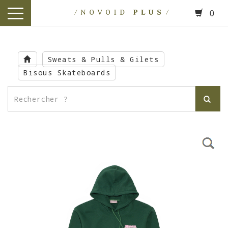
0
toggle
navigation
Skip
to
Sweats & Pulls & Gilets
main
Bisous Skateboards
content