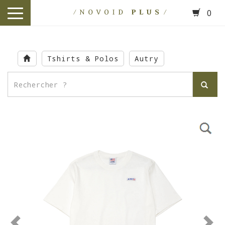
0
toggle
navigation
Skip
to
Tshirts & Polos
Autry
main
content