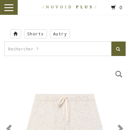
0
toggle
navigation
Skip
to
Shorts
Autry
main
content