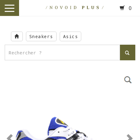
0
toggle
navigation
Skip
to
Sneakers
Asics
main
content