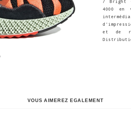
/ Bright 
4000 en v
interméd
d'impress
et de ré
Distributi
VOUS AIMEREZ EGALEMENT