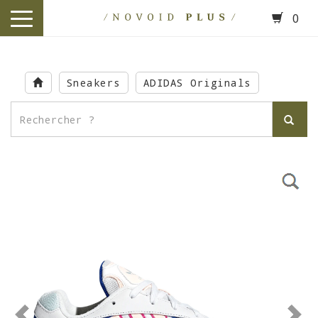
0
toggle
navigation
Skip
to
Sneakers
ADIDAS Originals
main
content