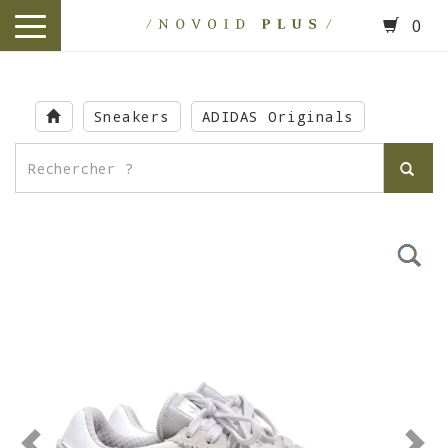
0
toggle
navigation
Skip
to
Sneakers
ADIDAS Originals
main
content