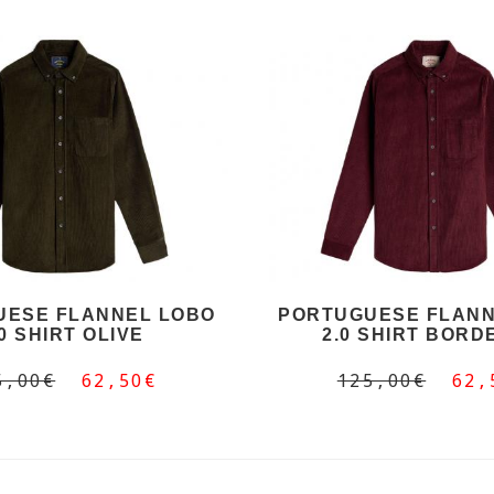
UESE FLANNEL LOBO
PORTUGUESE FLANN
.0 SHIRT OLIVE
2.0 SHIRT BORD
5,00€
62,50€
125,00€
62,